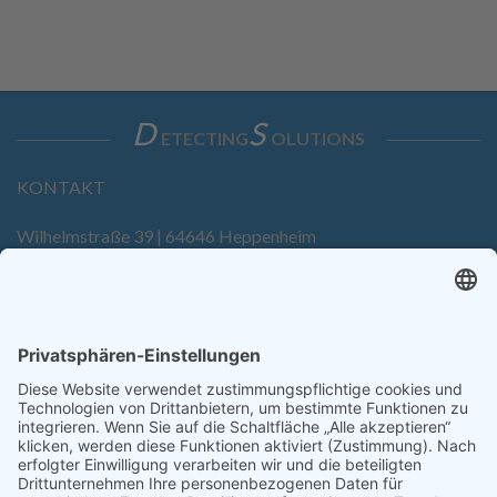
D
S
ETECTING
OLUTIONS
KONTAKT
Wilhelmstraße 39 | 64646 Heppenheim
Tel. +49 6252 94299-0
Fax +49 6252 94299-8
info@dietz-sensortechnik.de
SERVICE
Anfrage
Direkt-Bestellung