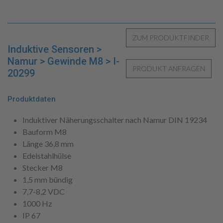
Induktive Sensoren >
Namur > Gewinde M8 > I-
20299
Produktdaten
Induktiver Näherungsschalter nach Namur DIN 19234
Bauform M8
Länge 36,8 mm
Edelstahlhülse
Stecker M8
1,5 mm bündig
7,7-8,2 VDC
1000 Hz
IP 67