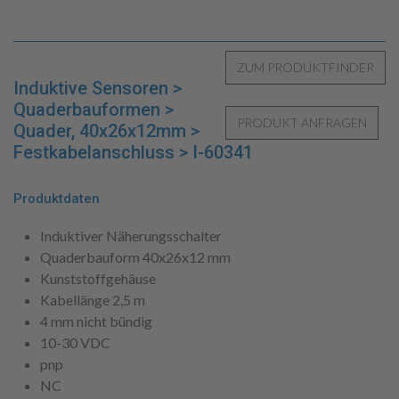
Induktive Sensoren >
Quaderbauformen >
Quader, 40x26x12mm >
Festkabelanschluss > I-60341
Produktdaten
Induktiver Näherungsschalter
Quaderbauform 40x26x12 mm
Kunststoffgehäuse
Kabellänge 2,5 m
4 mm nicht bündig
10-30 VDC
pnp
NC