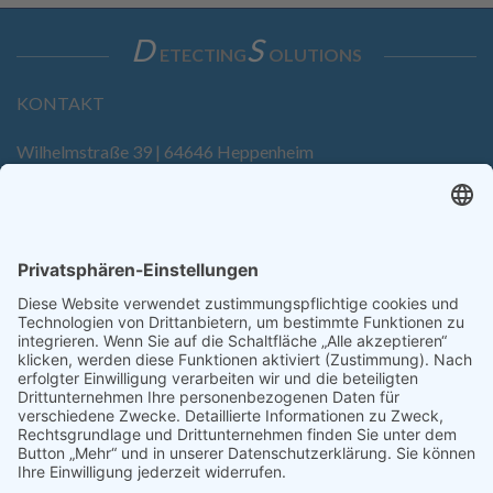
D
S
ETECTING
OLUTIONS
KONTAKT
Wilhelmstraße 39 | 64646 Heppenheim
Tel. +49 6252 94299-0
Fax +49 6252 94299-8
info@dietz-sensortechnik.de
SERVICE
Anfrage
Direkt-Bestellung
KONTAKTFORMULAR