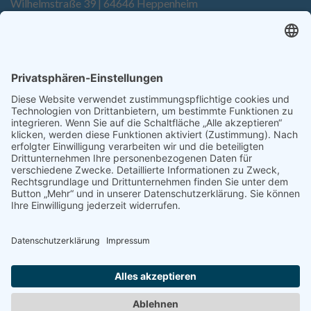
Wilhelmstraße 39 | 64646 Heppenheim
Tel. +49 6252 94299-0
Fax +49 6252 94299-8
info@dietz-sensortechnik.de
SERVICE
Anfrage
Direkt-Bestellung
KONTAKTFORMULAR
Impressum
Datenschutzerklärung
Haftungsausschluss
AGB
Sitemap
Copyright © Dietz Sensortechnik