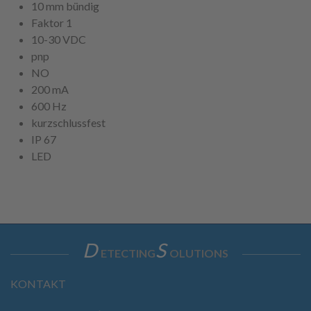
10 mm bündig
Faktor 1
10-30 VDC
pnp
NO
200 mA
600 Hz
kurzschlussfest
IP 67
LED
D
S
ETECTING
OLUTIONS
KONTAKT