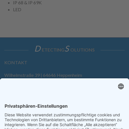
IP 68 & IP 69K
LED
D
S
ETECTING
OLUTIONS
KONTAKT
Wilhelmstraße 39 | 64646 Heppenheim
Tel. +49 6252 94299-0
Fax +49 6252 94299-8
info@dietz-sensortechnik.de
SERVICE