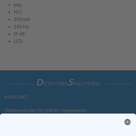
pnp
NO
250 mA
150 Hz
IP 68
LED
D
S
ETECTING
OLUTIONS
KONTAKT
Wilhelmstraße 39 | 64646 Heppenheim
Tel. +49 6252 94299-0
Fax +49 6252 94299-8