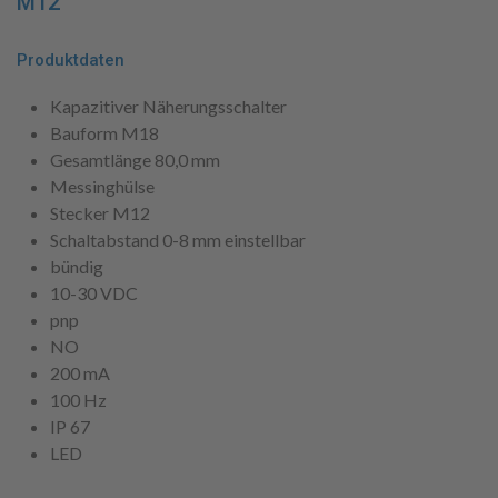
M12
Produktdaten
Kapazitiver Näherungsschalter
Bauform M18
Gesamtlänge 80,0 mm
Messinghülse
Stecker M12
Schaltabstand 0-8 mm einstellbar
bündig
10-30 VDC
pnp
NO
200 mA
100 Hz
IP 67
LED