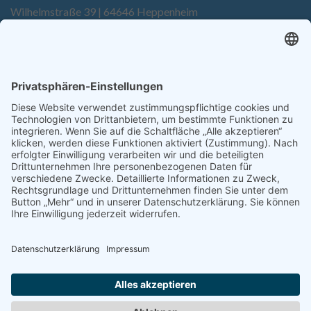
Wilhelmstraße 39 | 64646 Heppenheim
Tel. +49 6252 94299-0
Fax +49 6252 94299-8
info@dietz-sensortechnik.de
SERVICE
Anfrage
Direkt-Bestellung
KONTAKTFORMULAR
Impressum
Datenschutzerklärung
Haftungsausschluss
AGB
Sitemap
Copyright © Dietz Sensortechnik