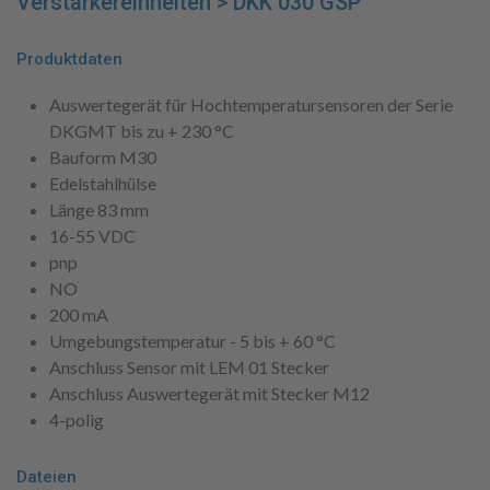
Verstärkereinheiten > DKK 030 GSP
Produktdaten
Auswertegerät für Hochtemperatursensoren der Serie
DKGMT bis zu + 230 °C
Bauform M30
Edelstahlhülse
Länge 83 mm
16-55 VDC
pnp
NO
200 mA
Umgebungstemperatur - 5 bis + 60 °C
Anschluss Sensor mit LEM 01 Stecker
Anschluss Auswertegerät mit Stecker M12
4-polig
Dateien