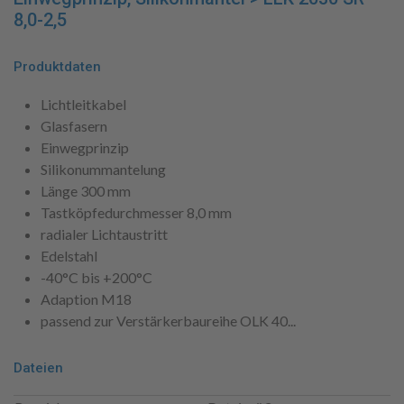
8,0-2,5
Produktdaten
Lichtleitkabel
Glasfasern
Einwegprinzip
Silikonummantelung
Länge 300 mm
Tastköpfedurchmesser 8,0 mm
radialer Lichtaustritt
Edelstahl
-40°C bis +200°C
Adaption M18
passend zur Verstärkerbaureihe OLK 40...
Dateien