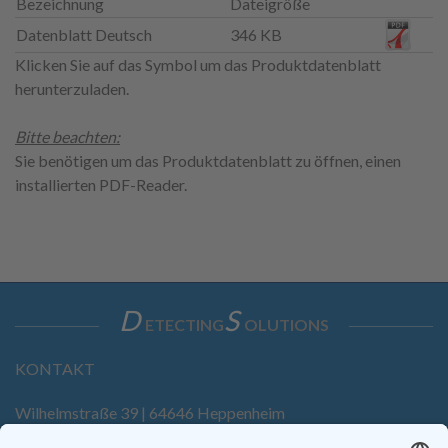
Bezeichnung
Dateigröße
Datenblatt Deutsch
346 KB
Klicken Sie auf das Symbol um das Produktdatenblatt
herunterzuladen.
Bitte beachten:
Sie benötigen um das Produktdatenblatt zu öffnen, einen
installierten PDF-Reader.
D
S
ETECTING
OLUTIONS
KONTAKT
Wilhelmstraße 39 | 64646 Heppenheim
Tel. +49 6252 94299-0