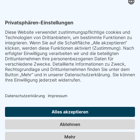
Fax +49 6252 94299-8
info@dietz-sensortechnik.de
SERVICE
Anfrage
Direkt-Bestellung
KONTAKTFORMULAR
Impressum
Datenschutzerklärung
Haftungsausschluss
AGB
Sitemap
Copyright © Dietz Sensortechnik