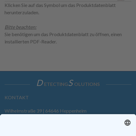
Klicken Sie auf das Symbol um das Produktdatenblatt
herunterzuladen.
Bitte beachten:
Sie benötigen um das Produktdatenblatt zu öffnen, einen
installierten PDF-Reader.
D
S
ETECTING
OLUTIONS
KONTAKT
Wilhelmstraße 39 | 64646 Heppenheim
Tel. +49 6252 94299-0
Fax +49 6252 94299-8