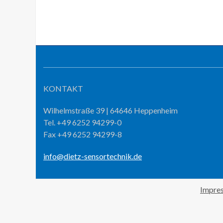
KONTAKT
Wilhelmstraße 39 | 64646 Heppenheim
Tel. +49 6252 94299-0
Fax +49 6252 94299-8
info@dietz-sensortechnik.de
Impre