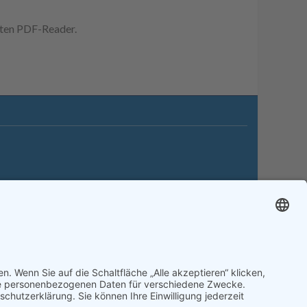
erten PDF-Reader.
itemap