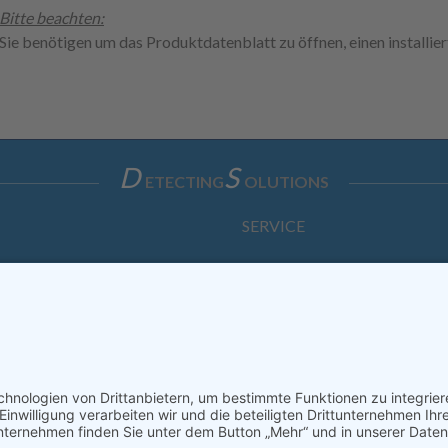
Bitte beachten:
Sie benötigen um das Produktdatenblatt zu öffnen, einen installi
D
S
ETECTING
OLUTIONS
SERVICE
Anfrage
Direkt-Bestellung
KONTAKTFORMULAR
ssum
Datenschutzerklärung
Haftungsausschluss
AGB
S