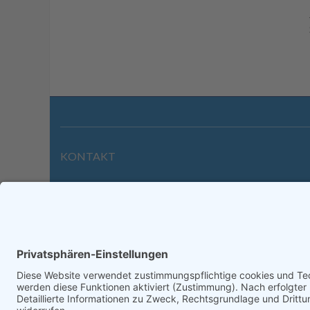
KONTAKT
Wilhelmstraße 39 | 64646 Heppenheim
Tel. +49 6252 94299-0
Fax +49 6252 94299-8
info@dietz-sensortechnik.de
Impre