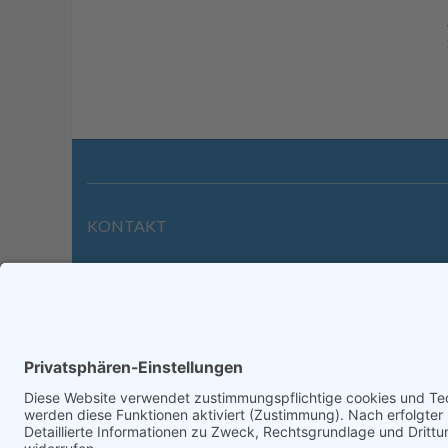
KONTAKT
Wilhelmstraße 39 | 64646 Heppenheim
Tel. +49 6252 94299-0
Fax +49 6252 94299-8
info@dietz-sensortechnik.de
Impre