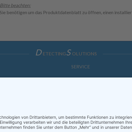
Bitte beachten:
Sie benötigen um das Produktdatenblatt zu öffnen, einen installi
D
S
ETECTING
OLUTIONS
SERVICE
Anfrage
Direkt-Bestellung
KONTAKTFORMULAR
ssum
Datenschutzerklärung
Haftungsausschluss
AGB
S