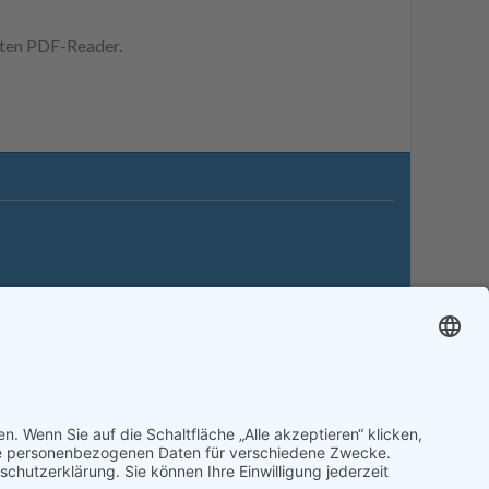
erten PDF-Reader.
itemap