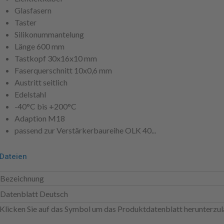
Glasfasern
Taster
Silikonummantelung
Länge 600 mm
Tastkopf 30x16x10 mm
Faserquerschnitt 10x0,6 mm
Austritt seitlich
Edelstahl
-40°C bis +200°C
Adaption M18
passend zur Verstärkerbaureihe OLK 40...
Dateien
Bezeichnung
Datenblatt Deutsch
Klicken Sie auf das Symbol um das Produktdatenblatt herunterzul