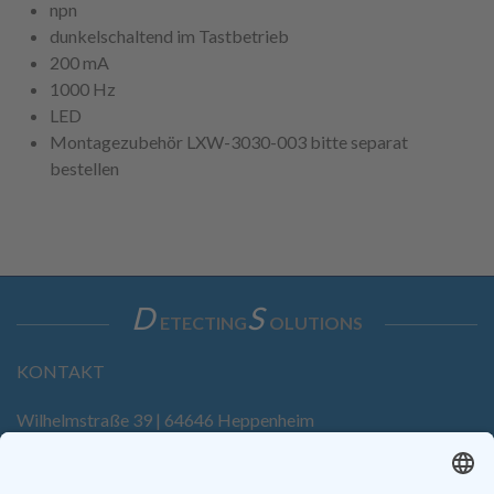
npn
dunkelschaltend im Tastbetrieb
200 mA
1000 Hz
LED
Montagezubehör LXW-3030-003 bitte separat
bestellen
D
S
ETECTING
OLUTIONS
KONTAKT
Wilhelmstraße 39 | 64646 Heppenheim
Tel. +49 6252 94299-0
Fax +49 6252 94299-8