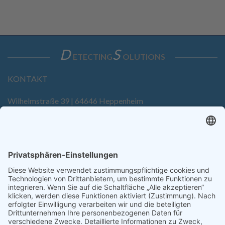
D
S
ETECTING
OLUTIONS
KONTAKT
Wilhelmstraße 39 | 64646 Heppenheim
Tel. +49 6252 94299-0
Fax +49 6252 94299-8
info@dietz-sensortechnik.de
SERVICE
Anfrage
Direkt-Bestellung