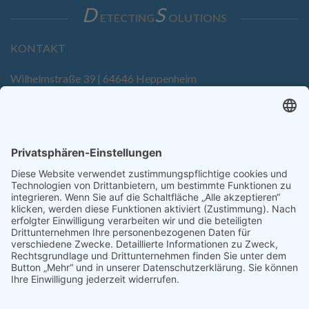
D
S
ETECTING
OLUTIONS
KONTAKT
Wilhelmstraße 39 | 64646 Heppenheim
Tel. +49 6252 94299-0
Fax +49 6252 94299-8
info@dietz-sensortechnik.de
SERVICE
Anfrage
Direkt-Bestellung
KONTAKTFORMULAR