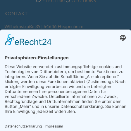
ETECTING
OLUTIONS
KONTAKT
Wilhelmstraße 39 | 64646 Heppenheim
Tel. +49 6252 94299-0
Fax +49 6252 94299-8
info@dietz-sensortechnik.de
SERVICE
Anfrage
Direkt-Bestellung
KONTAKTFORMULAR