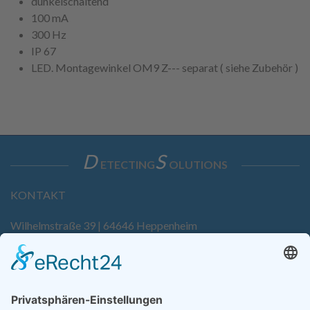
dunkelschaltend
100 mA
300 Hz
IP 67
LED. Montagewinkel OM9 Z--- separat ( siehe Zubehör )
D
S
ETECTING
OLUTIONS
KONTAKT
Wilhelmstraße 39 | 64646 Heppenheim
Tel. +49 6252 94299-0
Fax +49 6252 94299-8
info@dietz-sensortechnik.de