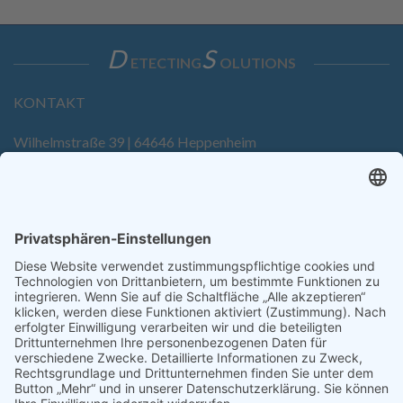
D
S
ETECTING
OLUTIONS
KONTAKT
Wilhelmstraße 39 | 64646 Heppenheim
Tel. +49 6252 94299-0
Fax +49 6252 94299-8
info@dietz-sensortechnik.de
SERVICE
Anfrage
Direkt-Bestellung