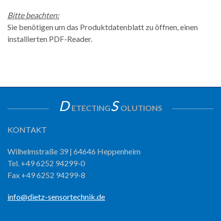
Bitte beachten:
Sie benötigen um das Produktdatenblatt zu öffnen, einen
installierten PDF-Reader.
D
S
ETECTING
OLUTIONS
KONTAKT
Wilhelmstraße 39 | 64646 Heppenheim
Tel. +49 6252 94299-0
Fax +49 6252 94299-8
info@dietz-sensortechnik.de