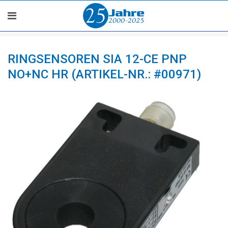
RINGSENSOREN SIA 12-CE PNP
NO+NC HR (ARTIKEL-NR.: #00971)