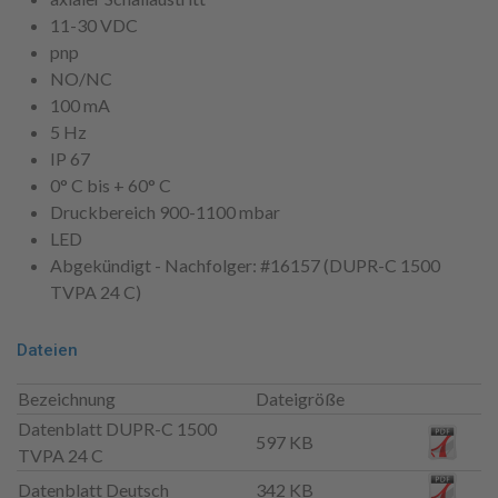
11-30 VDC
pnp
NO/NC
100 mA
5 Hz
IP 67
0° C bis + 60° C
Druckbereich 900-1100 mbar
LED
Abgekündigt - Nachfolger: #16157 (DUPR-C 1500
TVPA 24 C)
Dateien
Bezeichnung
Dateigröße
Datenblatt DUPR-C 1500
597 KB
TVPA 24 C
Datenblatt Deutsch
342 KB