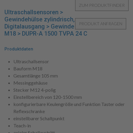
Ultraschallsensoren >
Gewindehülse zylindrisch,
Digitalausgang > Gewinde
M18 > DUPR-A 1500 TVPA 24 C
Produktdaten
Ultraschallsensor
Bauform M18
Gesamtlänge 105 mm
Messinggehäuse
Stecker M12 4-polig
Einstellbereich von 120-1500 mm
konfigurierbare Keulengröße und Funktion Taster oder
Reflexschranke
einstellbarer Schaltpunkt
Teach-in
axialer Schallaustritt