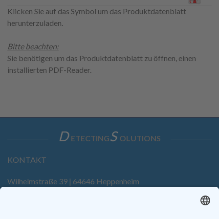
Klicken Sie auf das Symbol um das Produktdatenblatt
herunterzuladen.
Bitte beachten:
Sie benötigen um das Produktdatenblatt zu öffnen, einen
installierten PDF-Reader.
D
S
ETECTING
OLUTIONS
KONTAKT
Wilhelmstraße 39 | 64646 Heppenheim
Tel. +49 6252 94299-0
Fax +49 6252 94299-8