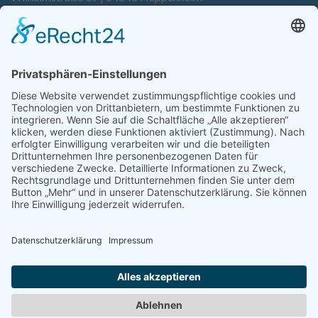
Tel. +49 6252 94299-0
Fax +49 6252 94299-8
info@dietz-sensortechnik.de
SERVICE
Anfrage
Direkt-Bestellung
KONTAKTFORMULAR
Impressum
Datenschutzerklärung
Haftungsausschluss
AGB
Sitemap
Copyright © Dietz Sensortechnik