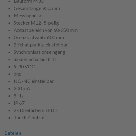
Bauform M30
Gesamtlänge 95,0 mm
Messinghülse
Stecker M12- 5-polig
Abtastbereich von 60-350 mm
Grenztastweite 600 mm
2 Schaltpunkte einstellbar
Synchronisationseingang
axialer Schallaustritt
9-30 VDC
pnp
NO-NC einstellbar
200 mA
8 Hz
IP 67
2x Dreifarben- LED's
Touch-Control
Dateien