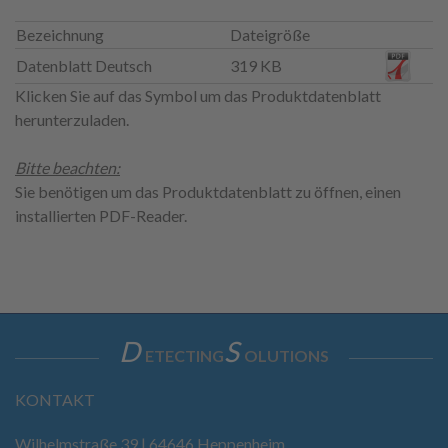
Bezeichnung
Dateigröße
Datenblatt Deutsch
319 KB
Klicken Sie auf das Symbol um das Produktdatenblatt
herunterzuladen.
Bitte beachten:
Sie benötigen um das Produktdatenblatt zu öffnen, einen
installierten PDF-Reader.
D
S
ETECTING
OLUTIONS
KONTAKT
Wilhelmstraße 39 | 64646 Heppenheim