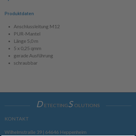
Produktdaten
Anschlussleitung M12
PUR-Mantel
Länge 5,0 m
5 x 0,25 qmm
gerade Ausführung
schraubbar
D
S
ETECTING
OLUTIONS
KONTAKT
Wilhelmstraße 39 | 64646 Heppenheim