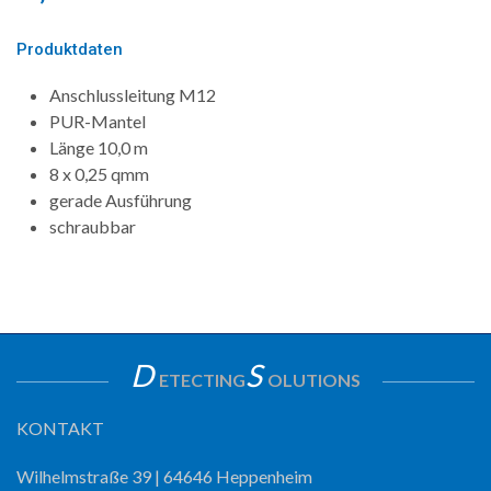
Produktdaten
Anschlussleitung M12
PUR-Mantel
Länge 10,0 m
8 x 0,25 qmm
gerade Ausführung
schraubbar
D
S
ETECTING
OLUTIONS
KONTAKT
Wilhelmstraße 39 | 64646 Heppenheim