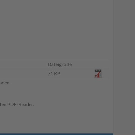
Dateigröße
71 KB
aden.
erten PDF-Reader.