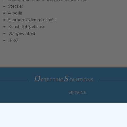
Stecker
4-polig
Schraub-/Klemmtechnik
Kunststoffgehäuse
90° gewinkelt
IP 67
D
S
ETECTING
OLUTIONS
SERVICE
Anfrage
Direkt-Bestellung