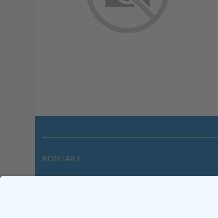
KONTAKT
Wilhelmstraße 39 | 64646 Heppenheim
Tel. +49 6252 94299-0
Fax +49 6252 94299-8