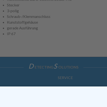
Stecker
3-polig
Schraub-/Klemmanschluss
Kunststoffgehäuse
gerade Ausführung
IP 67
D
S
ETECTING
OLUTIONS
SERVICE
Anfrage
Direkt-Bestellung