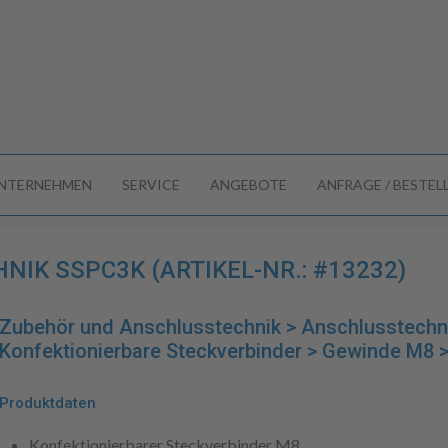
NTERNEHMEN
SERVICE
ANGEBOTE
ANFRAGE / BESTE
IK SSPC3K (ARTIKEL-NR.: #13232)
Zubehör und Anschlusstechnik > Anschlusstechn
Konfektionierbare Steckverbinder > Gewinde M8 
Produktdaten
Konfektionierbarer Steckverbinder M8