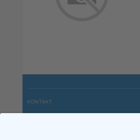
KONTAKT
Wilhelmstraße 39 | 64646 Heppenheim
Tel. +49 6252 94299-0
Fax +49 6252 94299-8