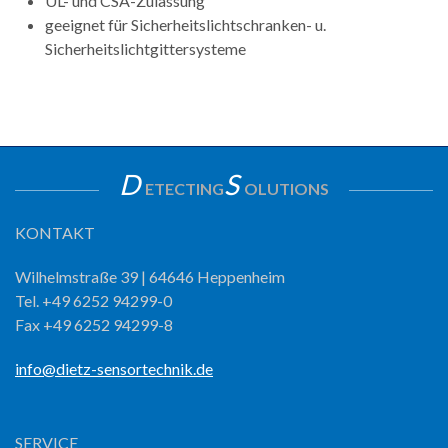
UL- und CSA-Zulassung
geeignet für Sicherheitslichtschranken- u.
Sicherheitslichtgittersysteme
D
S
ETECTING
OLUTIONS
KONTAKT
Wilhelmstraße 39 | 64646 Heppenheim
Tel. +49 6252 94299-0
Fax +49 6252 94299-8
info@dietz-sensortechnik.de
SERVICE