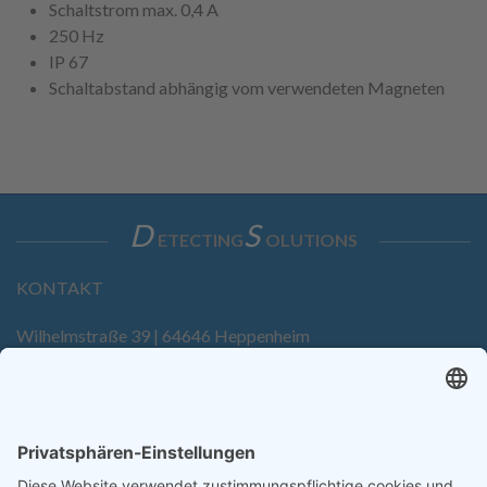
Schaltstrom max. 0,4 A
250 Hz
IP 67
Schaltabstand abhängig vom verwendeten Magneten
D
S
ETECTING
OLUTIONS
KONTAKT
Wilhelmstraße 39 | 64646 Heppenheim
Tel. +49 6252 94299-0
Fax +49 6252 94299-8
info@dietz-sensortechnik.de