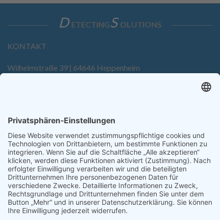
D
S
ETECTING
OLUTIONS
KONTAKT
Wilhelmstraße 39 | 64646 Heppenheim
Tel. +49 6252 94299-0
Fax +49 6252 94299-8
info@dietz-sensortechnik.de
SERVICE
Anfrage
Direkt-Bestellung
KONTAKTFORMULAR