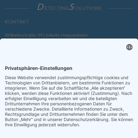
D
S
ETECTING
OLUTIONS
KONTAKT
Wilhelmstraße 39 | 64646 Heppenheim
Tel. +49 6252 94299-0
Fax +49 6252 94299-8
info@dietz-sensortechnik.de
SERVICE
Anfrage
Direkt-Bestellung
KONTAKTFORMULAR