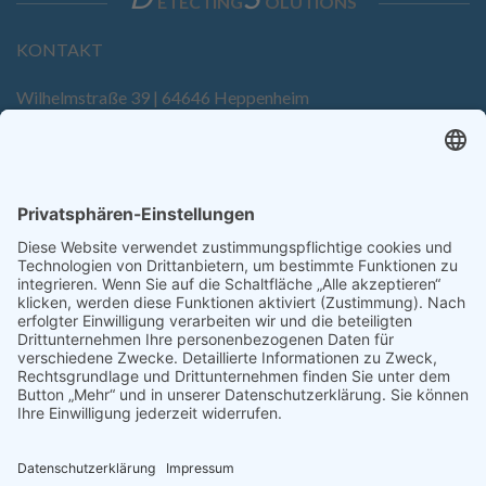
ETECTING
OLUTIONS
KONTAKT
Wilhelmstraße 39 | 64646 Heppenheim
Tel. +49 6252 94299-0
Fax +49 6252 94299-8
info@dietz-sensortechnik.de
SERVICE
Anfrage
Direkt-Bestellung
KONTAKTFORMULAR