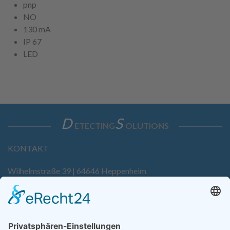
pnp
NO
130 mA
IP 67
LED
D
S
ETECTING
OLUTIONS
KONTAKT
Wilhelmstraße 39 | 64646 Heppenheim
Tel. +49 6252 94299-0
Fax +49 6252 94299-8
info@dietz-sensortechnik.de